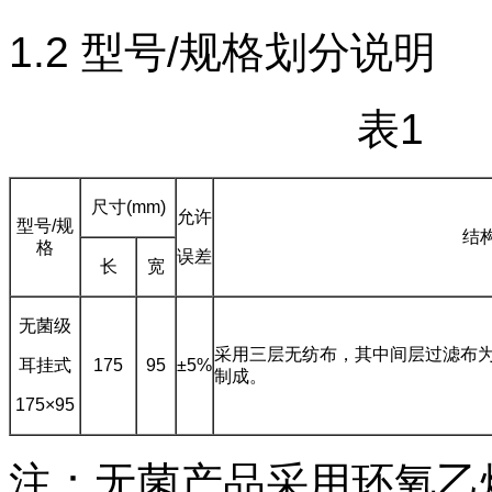
1.2
型号
/
规格划分说明
表
尺寸(mm)
允许
型号
/
规
结
格
误差
长
宽
无菌级
采用三层无纺布，其中间层过滤布
耳挂式
175
95
±5%
制成。
175×95
注：无菌产品采用环氧乙